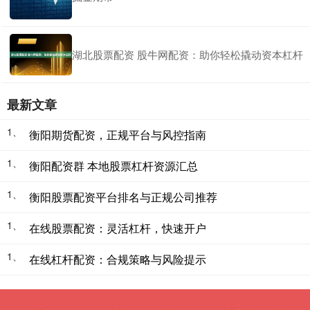
湖北股票配资 股牛网配资：助你轻松撬动资本杠杆
最新文章
1、
衡阳期货配资，正规平台与风控指南
1、
衡阳配资群 本地股票杠杆资源汇总
1、
衡阳股票配资平台排名与正规公司推荐
1、
在线股票配资：灵活杠杆，快速开户
1、
在线杠杆配资：合规策略与风险提示