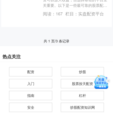
关重要。以下是一些最可靠的股票配资
平台： 盈透证券是全球领先的在线券
阅读：
167
栏目：
实盘配资平台
商，提供广泛的期货交易产....
共 1 页/3 条记录
热点关注
配资
炒股
入门
股票按天配资
指南
杠杆
安全
炒股配资知识网