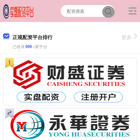
正规配资平台排行
更多
已收录
999
+家平台