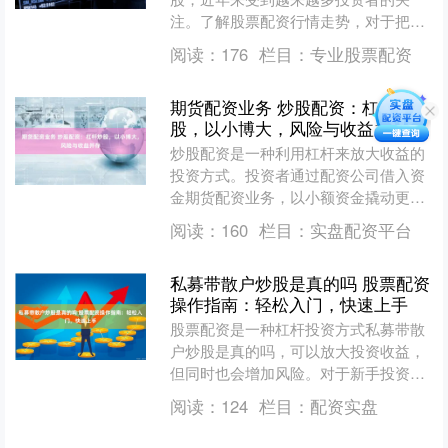
注。了解股票配资行情走势，对于把握
投资良机至关重要。 * **资金杠杆：**放
阅读：
176
栏目：
专业股票配资
大投资资金，提高....
期货配资业务 炒股配资：杠杆炒
股，以小博大，风险与收益并存
炒股配资是一种利用杠杆来放大收益的
投资方式。投资者通过配资公司借入资
金期货配资业务，以小额资金撬动更大
的投资规模，从而获得更高的收益。 *
阅读：
160
栏目：
实盘配资平台
**杠杆放大收益：*....
私募带散户炒股是真的吗 股票配资
操作指南：轻松入门，快速上手
股票配资是一种杠杆投资方式私募带散
户炒股是真的吗，可以放大投资收益，
但同时也会增加风险。对于新手投资者
来说，了解股票配资的操作流程至关重
阅读：
124
栏目：
配资实盘
要。 恒信证券是国内领先....