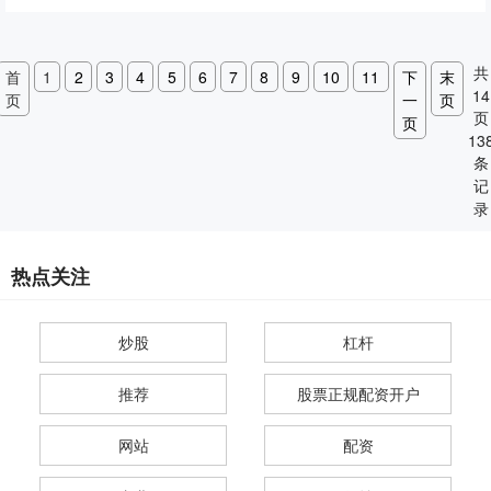
共
首
1
2
3
4
5
6
7
8
9
10
11
下
末
14
页
一
页
页
页
13
条
记
录
热点关注
炒股
杠杆
推荐
股票正规配资开户
网站
配资