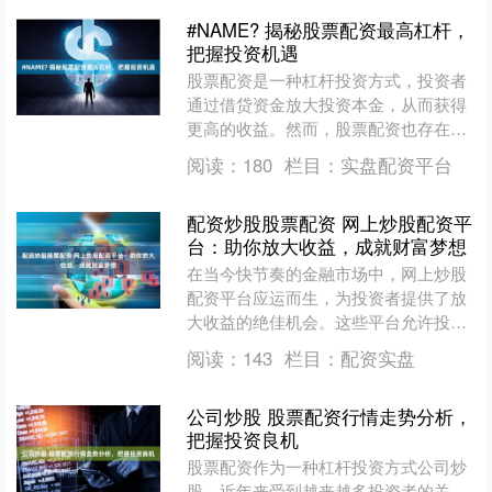
#NAME? 揭秘股票配资最高杠杆，
把握投资机遇
股票配资是一种杠杆投资方式，投资者
通过借贷资金放大投资本金，从而获得
更高的收益。然而，股票配资也存在风
险，因此选择合适的杠杆至关重要。 一
阅读：
180
栏目：
实盘配资平台
家天下股票配资门槛极低....
配资炒股股票配资 网上炒股配资平
台：助你放大收益，成就财富梦想
在当今快节奏的金融市场中，网上炒股
配资平台应运而生，为投资者提供了放
大收益的绝佳机会。这些平台允许投资
者借用资金进行股票交易，从而增加其
阅读：
143
栏目：
配资实盘
购买力。 * **资金来....
公司炒股 股票配资行情走势分析，
把握投资良机
股票配资作为一种杠杆投资方式公司炒
股，近年来受到越来越多投资者的关