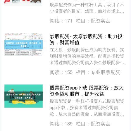
股票配资作为一种杠杆工具，吸引了不
少投资者的目光。然而，面对市场上琳
琅满目的配资公司配资实盘，许多投资
阅读：
171
栏目：
配资实盘
者不禁困惑：**郑州股票....
炒股配资- 太原炒股配资：助力投
资，财富增值
在太原，炒股配资已成为助力投资、实
现财富增值的重要途径。配资是指投资
者通过向配资公司借入资金炒股配资-，
扩大炒股资金规模的一种投资方式。 选
阅读：
155
栏目：
专业股票配资
择具有良好声誉和监管....
股票配资app下载 股票配资：放大
资金撬动股市，提升收益
股票配资是一种杠杆投资方式股票配资
app下载，投资者通过向配资公司借
款，放大自己的资金，从而增加投资规
模。这种方式可以有效提升投资收益，
阅读：
189
栏目：
配资实盘
但同时也伴随着一定的风险....