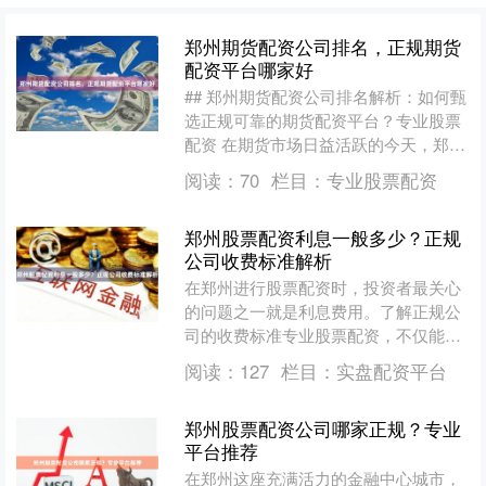
郑州期货配资公司排名，正规期货
配资平台哪家好
## 郑州期货配资公司排名解析：如何甄
选正规可靠的期货配资平台？专业股票
配资 在期货市场日益活跃的今天，郑州
作为中原地区的金融中心，期货配资服
阅读：
70
栏目：
专业股票配资
务需求不断增长。面....
郑州股票配资利息一般多少？正规
公司收费标准解析
在郑州进行股票配资时，投资者最关心
的问题之一就是利息费用。了解正规公
司的收费标准专业股票配资，不仅能帮
助您控制成本，还能避免陷入非法配资
阅读：
127
栏目：
实盘配资平台
的陷阱。本文将详细解析郑....
郑州股票配资公司哪家正规？专业
平台推荐
在郑州这座充满活力的金融中心城市，