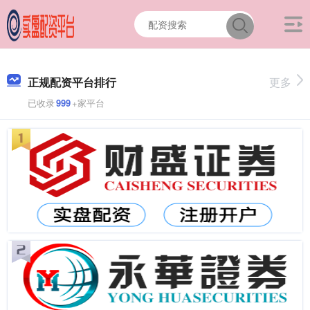
正规配资平台排行
更多
已收录
999
+家平台