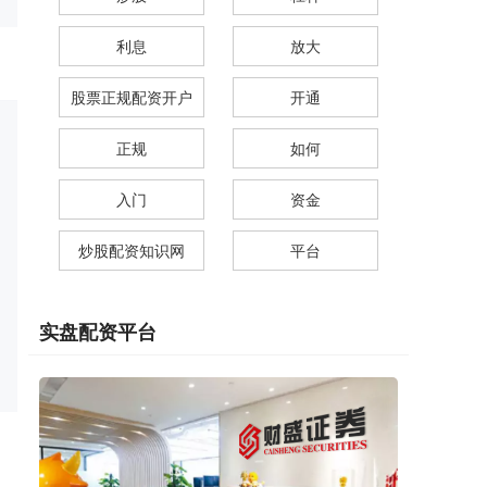
利息
放大
股票正规配资开户
开通
正规
如何
入门
资金
炒股配资知识网
平台
实盘配资平台