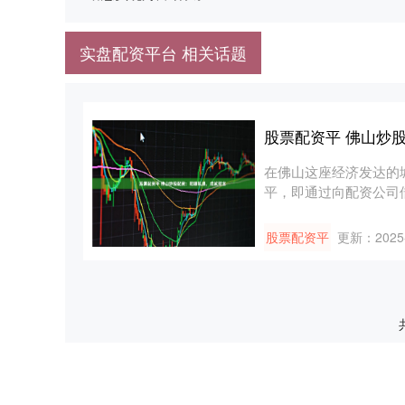
实盘配资平台 相关话题
股票配资平 佛山炒
在佛山这座经济发达的
平，即通过向配资公司借
国....
股票配资平
更新：2025-