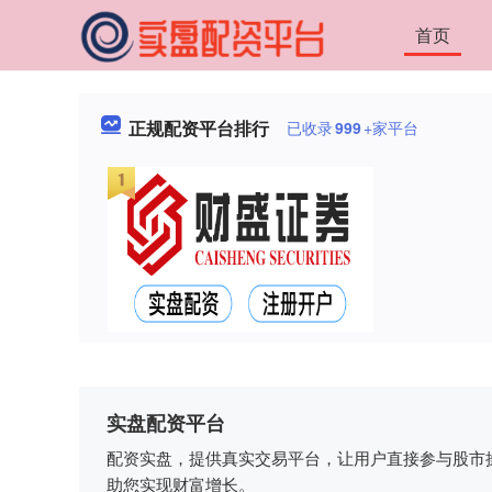
首页
正规配资平台排行
已收录
999
+家平台
实盘配资平台
配资实盘，提供真实交易平台，让用户直接参与股市
助您实现财富增长。