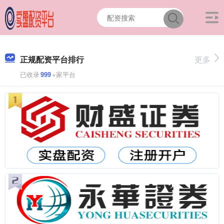
正规配资平台排行
更多
已收录
999
+家平台