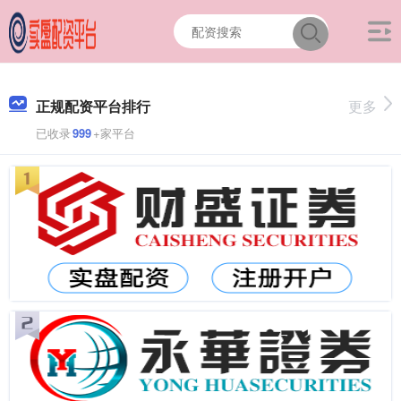
正规配资平台排行
更多
已收录
999
+家平台