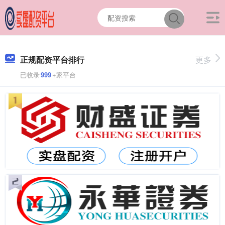
正规配资平台排行
更多
已收录
999
+家平台