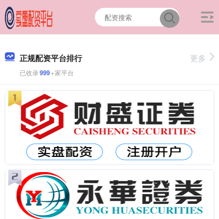
正规配资平台排行
更多
已收录
999
+家平台