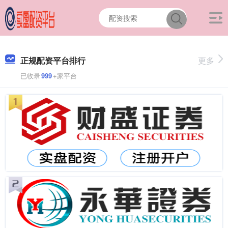
正规配资平台排行
更多
已收录
999
+家平台