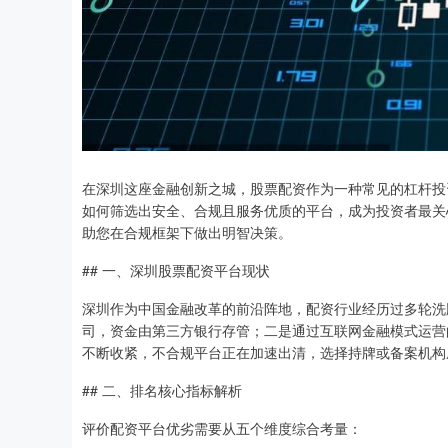
在深圳这座金融创新之城，股票配资作为一种常见的杠杆投
如何筛选出安全、合规且服务优质的平台，成为投资者最关
助您在合规框架下做出明智决策。
## 一、深圳股票配资平台现状
深圳作为中国金融改革的前沿阵地，配资行业经历过多轮洗
司，资金由第三方银行存管；二是通过互联网金融模式运营
不断收紧，不合规平台正在加速出清，选择持牌或备案机构
## 二、排名核心指标解析
评价配资平台优劣需要从五个维度综合考量：