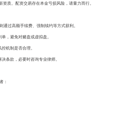
最新资质。配资交易存在本金亏损风险，请量力而行。
户，实则通过高额手续费、强制续约等方式获利。
交割单，避免对赌盘或虚拟盘。
、风控机制是否合理。
争议解决条款，必要时咨询专业律师。
者：