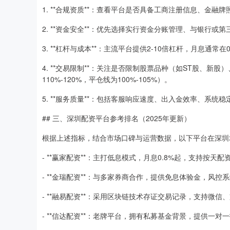
1. **合规资质**：查看平台是否具备工商注册信息、金
2. **资金安全**：优先选择实行资金分账管理、与银行
3. **杠杆与成本**：主流平台提供2-10倍杠杆，月息通
4. **交易限制**：关注是否限制股票品种（如ST股、
110%-120%，平仓线为100%-105%）。
5. **服务质量**：包括客服响应速度、出入金效率、系统
## 三、深圳配资平台参考排名（2025年更新）
根据上述指标，结合市场口碑与运营数据，以下平台在深圳
- **赢家配资**：主打低息模式，月息0.8%起，支持按
- **金瑞配资**：与多家券商合作，提供免息体验金，风
- **融易配资**：采用区块链技术存证交易记录，支持微信
- **信达配资**：老牌平台，拥有私募基金背景，提供一对