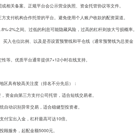
融牌照或相关备案。正规平台会公示营业执照、资金托管协议等文件。
或第三方支付机构合作托管的平台。避免使用个人账户收款的配资渠道。
常在0.8%-2%之间。过低的利息可能隐藏风险，过高的杠杆则放大亏损概率。
新股）、买入仓位比例、以及是否设置预警线和平仓线（通常预警线为总资金
稳定性等。优质平台通常提供7×12小时在线支持。
地区具有较高关注度（排名不分先后）：
天配资，资金由第三方支付公司托管，适合短线交易者。
控系统自动识别异常交易，适合稳健型投资者。
、支付宝出入金，杠杆最高可达10倍。
一投顾服务，起配金额5000元。