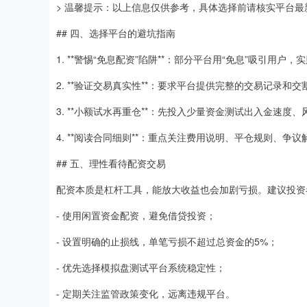
> 温馨提示：以上信息仅供参考，具体选择前请核实平台
## 四、选择平台的避坑指南
1. **警惕“免息配资”陷阱**：部分平台用“免息”吸引用
2. **验证交易真实性**：要求平台提供完整的交易记录和
3. **小额试水再重仓**：先投入少量资金测试出入金速度
4. **阅读合同细则**：重点关注费用说明、平仓规则、
## 五、理性看待配资交易
配资本质是杠杆工具，能放大收益也会加剧亏损。建议投资
- 使用闲置资金配资，避免借贷投资；
- 设置明确的止损线，单笔亏损不超过总资金的5%；
- 优先选择模拟盘测试平台系统稳定性；
- 定期关注监管政策变化，远离违规平台。