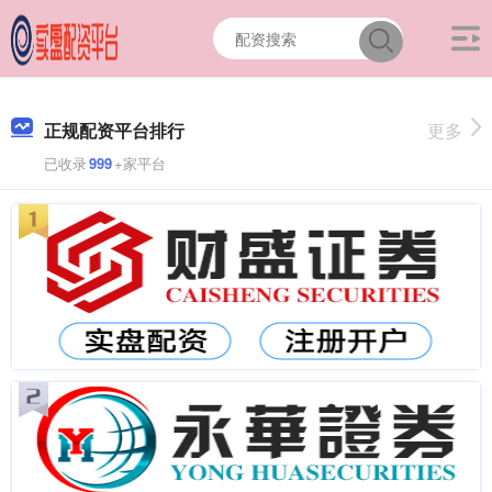
正规配资平台排行
更多
已收录
999
+家平台