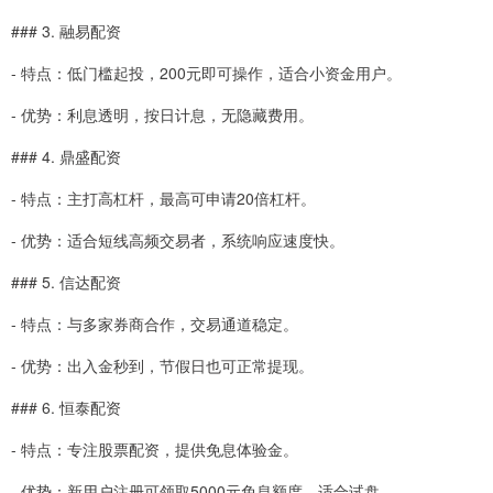
### 3. 融易配资
- 特点：低门槛起投，200元即可操作，适合小资金用户。
- 优势：利息透明，按日计息，无隐藏费用。
### 4. 鼎盛配资
- 特点：主打高杠杆，最高可申请20倍杠杆。
- 优势：适合短线高频交易者，系统响应速度快。
### 5. 信达配资
- 特点：与多家券商合作，交易通道稳定。
- 优势：出入金秒到，节假日也可正常提现。
### 6. 恒泰配资
- 特点：专注股票配资，提供免息体验金。
- 优势：新用户注册可领取5000元免息额度，适合试盘。