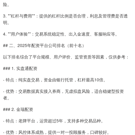
险。
3. **杠杆与费用**：提供的杠杆比例是否合理，利息及管理费是否透
明。
4. **用户体验**：交易系统稳定性、出入金速度、客服响应等。
## 二、2025年配资平台公司排名（前十名）
以下排名综合了平台规模、用户评价、监管资质等因素，仅供参考：
### 1. 实盘通配资
- 特点：纯实盘交易，资金由银行托管，杠杆最高10倍。
- 优势：交易数据真实接入券商，无虚拟盘风险，适合稳健型投资
者。
### 2. 金瑞配资
- 特点：老牌平台，运营超过5年，支持多种交易品种。
- 优势：风控体系成熟，提供一对一投顾服务，口碑较好。