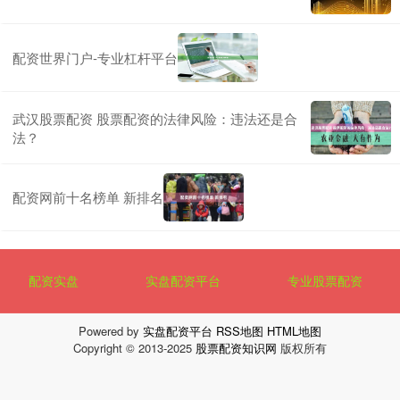
配资世界门户-专业杠杆平台
武汉股票配资 股票配资的法律风险：违法还是合
法？
配资网前十名榜单 新排名
配资实盘
实盘配资平台
专业股票配资
Powered by
实盘配资平台
RSS地图
HTML地图
Copyright
© 2013-2025
股票配资知识网
版权所有