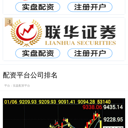
配资平台公司排名
平台：实盘配资平台