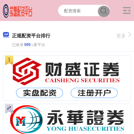
正规配资平台排行
更多
已收录
999
+家平台