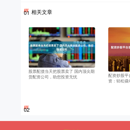
相关文章
01
股票配债当天把股票卖了 国内顶尖期
配资炒股平
货配资公司，助您投资无忧
资：轻松撬
02