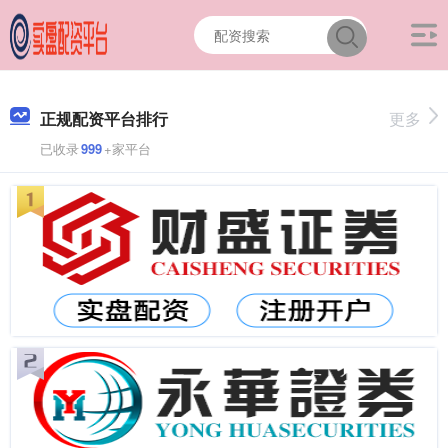
正规配资平台排行
更多
已收录
999
+家平台