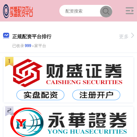
正规配资平台排行
更多
已收录
999
+家平台