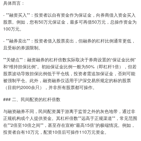
具体而言：
- **融资买入**：投资者以自有资金作为保证金，向券商借入资金买入
股票。例如，您有50万元保证金，最多可再借50万元，总操作资金为
100万元。
- **融券卖出**：投资者借入股票卖出，但融券的杠杆比例通常更低，
且受标的券源限制。
**关键点**：融资融券的杠杆倍数实际取决于券商设置的“保证金比例”
和“维持担保比例”。初始保证金比例一般为50%（即杠杆1倍），但若
股票波动导致担保比例低于平仓线，投资者需追加保证金，否则可能
被强制平仓。此外，融资融券仅适用于沪深交易所规定的标的股票
（目前约2000余只），并非所有股票都可操作。
### 二、民间配资的杠杆倍数
与融资融券不同，民间配资属于游离于监管之外的灰色地带，通过非
正规机构或个人提供资金。其杠杆倍数**远高于正规渠道**，常见范围
在**2倍至10倍之间**，甚至存在宣称“最高15倍”的极端情况。例如，
投资者自有10万元，配资10倍后可操作110万元资金。