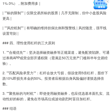
1%-3%），附加费用多 |
| **标的限制** | 仅限交易所标的股票 | 几乎无限制，但中小盘股风险
更高 |
| **风控机制** | 有明确的维持担保比例和预警线 | 风控随意，强平线
设置苛刻 |
### 四、理性使用杠杆的三大原则
1. **合规优先**：坚决选择融资融券等正规渠道，避免配资陷阱。可通
过券商APP或营业部开通权限（需满足50万元资产门槛和半年交易经
验）。
2. **匹配风险承受力**：杠杆会放大亏损，假设使用5倍杠杆，股价下
跌10%即损失本金的50%。投资者应根据自身风险偏好谨慎选择倍
数。
3. **聚焦标的与时机**：即使使用融资融券，也应优选基本面扎实、流
动性好的标的，避免在市场高位或波动剧烈时盲目加杠杆。
### 结语