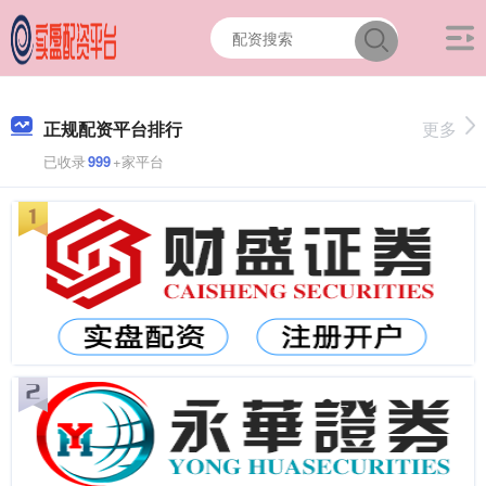
正规配资平台排行
更多
已收录
999
+家平台