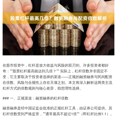
在股市投资中，杠杆是放大收益与风险的双刃剑。许多投资者都好
奇：**股票杠杆最高能达到几倍？** 实际上，杠杆倍数并非固定不
变，它主要取决于投资者选择的渠道——正规的融资融券与民间配资
在倍数、风险与合规性上存在天壤之别。本文将深入解析这两类主流
杠杆方式的倍数规则与核心差异，助您理性选择。
### 一、正规渠道：融资融券的杠杆倍数
融资融券是经中国证监会批准的正规杠杆工具，由证券公司提供。其
杠杆倍数受到严格监管，**通常最高不超过1倍**（即杠杆比例1:1）。