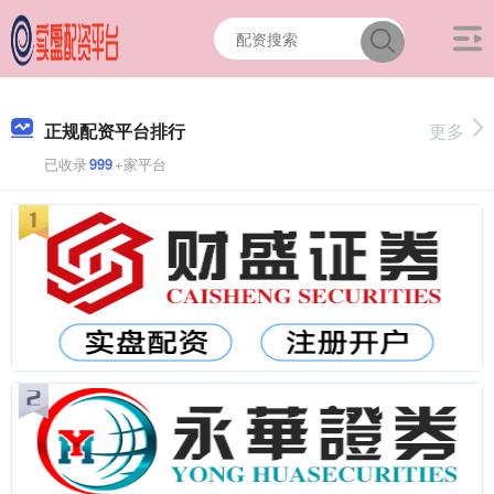
正规配资平台排行
更多
已收录
999
+家平台