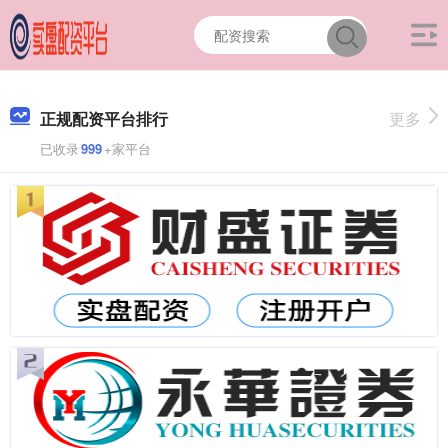
正规配资平台排行
更多
已收录
999
+家平台