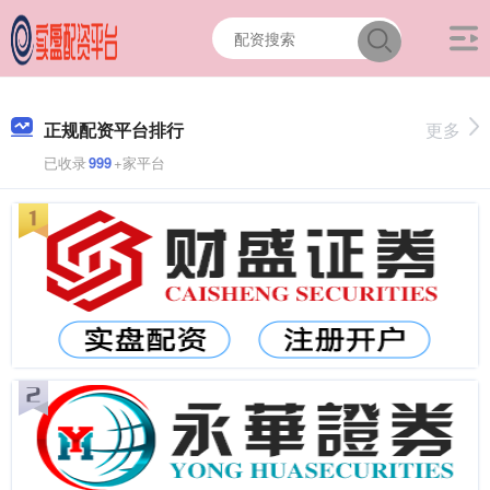
正规配资平台排行
更多
已收录
999
+家平台