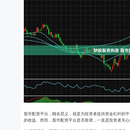
股市配资平台，顾名思义，就是为投资者提供资金杠杆的平
的收益。然而，股市配资平台是否靠谱，一直是投资者关心