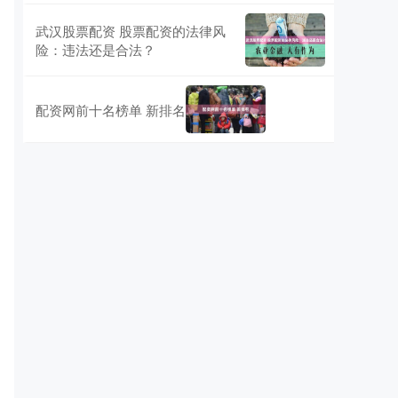
武汉股票配资 股票配资的法律风
险：违法还是合法？
配资网前十名榜单 新排名