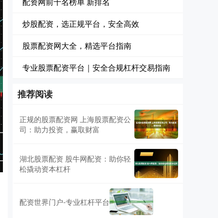
配资网前十名榜单 新排名
炒股配资，选正规平台，安全高效
股票配资网大全，精选平台指南
专业股票配资平台｜安全合规杠杆交易指南
推荐阅读
正规的股票配资网 上海股票配资公
司：助力投资，赢取财富
湖北股票配资 股牛网配资：助你轻
松撬动资本杠杆
配资世界门户-专业杠杆平台