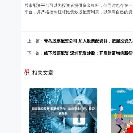
股市配资平台可以为投资者提供资金杠杆，但同时也存在一
平台，并严格控制杠杆比例炒股配资利息，以保障自己的资
上一篇：
青岛股票配资公司 加入股票配资群，把握投资
下一篇：
线下股票配资 深圳配资炒股：开启财富增值新征
相关文章
01