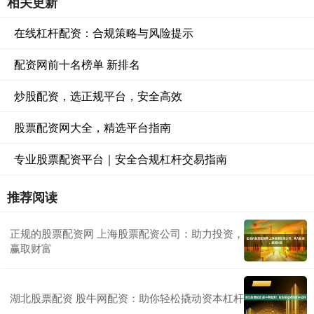
相关更新
在线杠杆配资：合规策略与风险提示
配资网前十名榜单 新排名
炒股配资，选正规平台，安全高效
股票配资网大全，精选平台指南
专业股票配资平台｜安全合规杠杆交易指南
推荐阅读
正规的股票配资网 上海股票配资公司：助力投资，
赢取财富
湖北股票配资 股牛网配资：助你轻松撬动资本杠杆