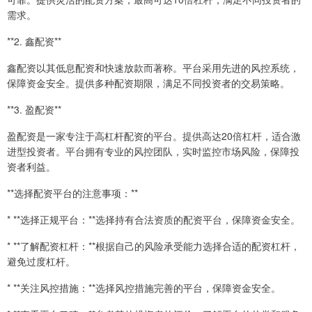
需求。
**2. 鑫配资**
鑫配资以其低息配资和快速放款而著称。平台采用先进的风控系统，
保障资金安全。提供多种配资期限，满足不同投资者的交易策略。
**3. 盈配资**
盈配资是一家专注于高杠杆配资的平台。提供高达20倍杠杆，适合激
进型投资者。平台拥有专业的风控团队，实时监控市场风险，保障投
资者利益。
**选择配资平台的注意事项：**
* **选择正规平台：**选择持有合法资质的配资平台，保障资金安全。
* **了解配资杠杆：**根据自己的风险承受能力选择合适的配资杠杆，
避免过度杠杆。
* **关注风控措施：**选择风控措施完善的平台，保障资金安全。