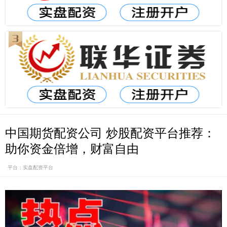
中国期货配资公司 炒股配资平台推荐：
助你资金倍增，财富自由
平台：实盘配资平台