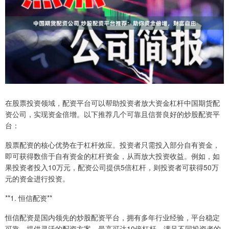
在股票投资领域，配资平台可以帮助投资者放大资金杠杆中国期货配
资公司，实现资金倍增。以下推荐几个可靠且信誉良好的炒股配资平
台：
股票配资的核心优势在于杠杆效应。投资者只需投入部分自有资金，
即可获得数倍于自有资金的杠杆资金，从而放大投资收益。例如，如
果投资者投入10万元，配资公司提供5倍杠杆，则投资者可获得50万
元的资金进行投资。
**1. 恒信配资**
恒信配资是国内领先的炒股配资平台，拥有多年行业经验，平台稳定
可靠。提供灵活的配资方案，最高可达10倍杠杆，满足不同投资者的