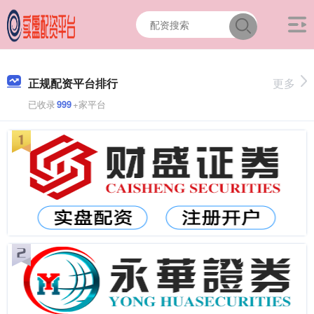
正规配资平台排行
更多
已收录
999
+家平台